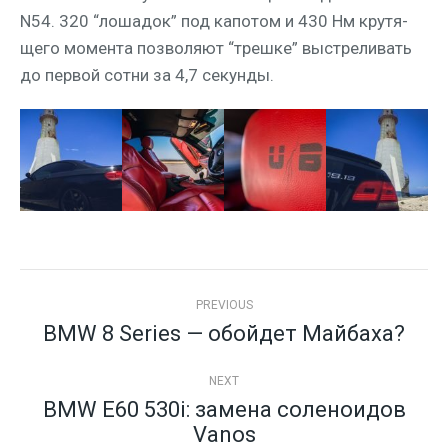
N54. 320 “лоша­док” под капо­том и 430 Нм кру­тя­
ще­го момен­та поз­во­ля­ют “треш­ке” выстре­ли­вать
до пер­вой сот­ни за 4,7 секунды.
Post
navigation
PREVIOUS
BMW 8 Series — обойдет Майбаха?
Previous
post:
NEXT
BMW E60 530i: замена соленоидов
Next
Vanos
post: