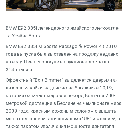
BMW E92 335i леген­дар­но­го ямай­ско­го лег­ко­ат­ле­
та Усэй­на Болта.
&
BMW E92 335i M Sports Package
Power Kit 2010
года выпус­ка был выстав­лен на про­да­жу недав­но
на ebay. Цена спорт­ку­пе на аук­ци­оне достиг­ла
$145 тысяч.
Эффект­ный “Bolt Bimmer” выде­ля­ет­ся дверь­ми а-
ля кры­лья чай­ки, над­пи­сью на багаж­ни­ке 19,19,
кото­рая озна­ча­ет миро­вой рекорд Бол­та на 200-
мет­ро­вой дистан­ции в Бер­лине на чем­пи­о­на­те мира
2009 года, крас­ным кожа­ным сало­ном с выши­ты­
ми на под­го­лов­ни­ках ини­ци­а­ла­ми “UB” и мол­нией, а
так­же паке­том уве­ли­че­ния мощ­но­сти дви­га­те­ля