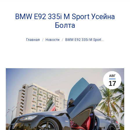
BMW E92 335i M Sport Усейна
Болта
You are here:
Главная
Новости
BMW E92 335i M Sport…
АВГ
17