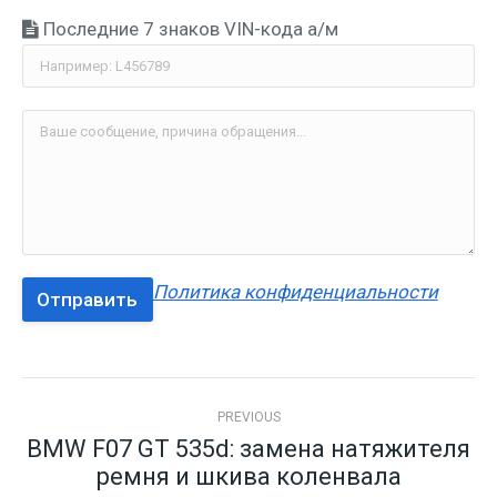
Послед­ние 7 зна­ков VIN-кода а/м
Поли­ти­ка конфиденциальности
Post
navigation
PREVIOUS
BMW F07 GT 535d: замена натяжителя
Previous
ремня и шкива коленвала
post: