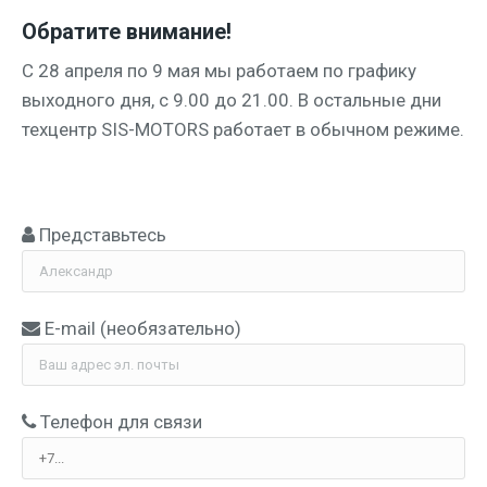
Обратите внимание!
C 28 апре­ля по 9 мая мы рабо­та­ем по гра­фи­ку
выход­но­го дня, с 9.00 до 21.00. В осталь­ные дни
тех­центр SIS-MOTORS рабо­та­ет в обыч­ном режиме.
Представьтесь
E-mail (необя­за­тель­но)
Теле­фон для связи