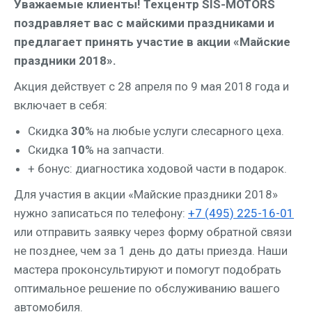
Ува­жа­е­мые кли­ен­ты! Тех­центр SIS-MOTORS
поздрав­ля­ет вас с май­ски­ми празд­ни­ка­ми и
пред­ла­га­ет при­нять уча­стие в акции «Май­ские
празд­ни­ки 2018».
Акция дей­ству­ет с 28 апре­ля по 9 мая 2018 года и
вклю­ча­ет в себя:
Скид­ка
30
% на любые услу­ги сле­сар­но­го цеха.
Скид­ка
10
% на запчасти.
+ бонус: диа­гно­сти­ка ходо­вой части в подарок.
Для уча­стия в акции «Май­ские празд­ни­ки 2018»
нуж­но запи­сать­ся по теле­фо­ну:
+7 (495) 225-16-01
или отпра­вить заяв­ку через фор­му обрат­ной свя­зи
не позд­нее, чем за 1 день до даты при­ез­да. Наши
масте­ра про­кон­суль­ти­ру­ют и помо­гут подо­брать
опти­маль­ное реше­ние по обслу­жи­ва­нию ваше­го
автомобиля.