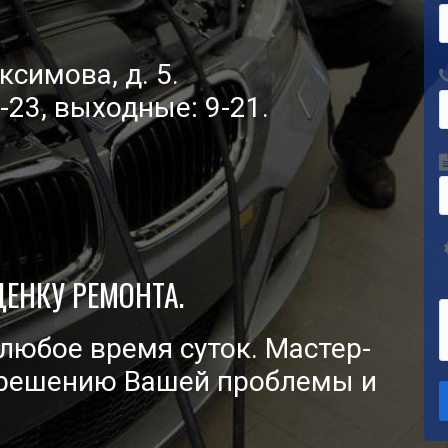
си­мо­ва, д. 5.
-23, выход­ные: 9-21.
ЦЕНКУ РЕМОНТА.
в любое вре­мя суток. Мастер-
 к реше­нию Вашей про­бле­мы и
.