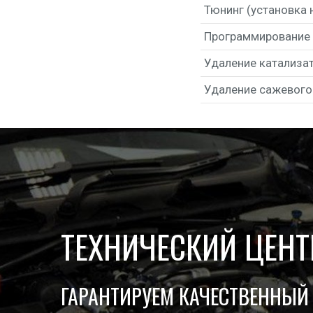
Тюнинг (уста­нов­ка н
Про­грам­ми­ро­ва­ни
Уда­ле­ние ката­ли­за
Уда­ле­ние саже­во­г
ТЕХНИЧЕСКИЙ ЦЕН
ГАРАНТИРУЕМ КАЧЕСТВЕННЫЙ