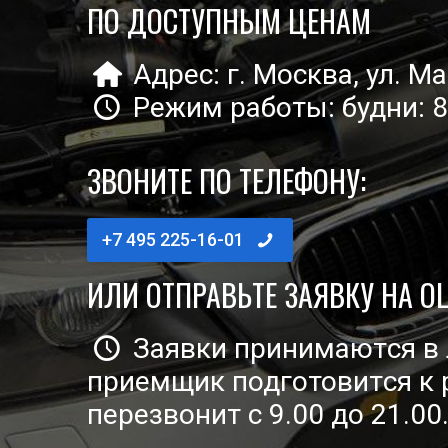
ПО ДОСТУПНЫМ ЦЕНАМ
Адрес: г. Москва, ул. Мак­
Режим рабо­ты: буд­ни: 8
ЗВОНИТЕ ПО ТЕЛЕФОНУ:
+7 495 225-16-01
ИЛИ ОТПРАВЬТЕ ЗАЯВКУ НА О
Заяв­ки при­ни­ма­ют­ся 
при­ем­щик под­го­то­вит­ся
пере­зво­нит с 9.00 до 21.00