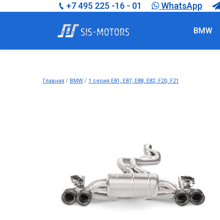
+7 495 225 -16 - 01
WhatsApp
BMW
Глав­ная
/
BMW
/
1 серия E81, E87, E88, E82, F20, F21