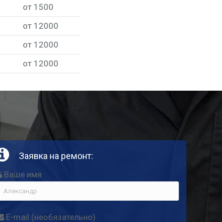
от 1500
от 12000
от 12000
от 12000
Заявка на ремонт:
Ваше имя
E-mail (необя­за­тель­но)