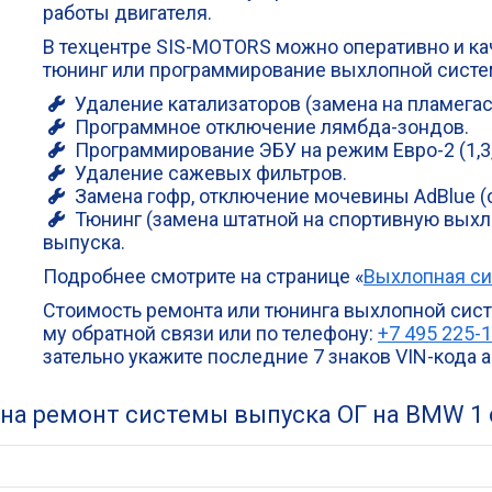
рабо­ты двигателя.
В тех­цен­тре SIS-MOTORS мож­но опе­ра­тив­но и кач
тюнинг или про­грам­ми­ро­ва­ние выхлоп­ной сист
Уда­ле­ние ката­ли­за­то­ров (заме­на на пламега
Про­грамм­ное отклю­че­ние лямбда-зондов.
Про­грам­ми­ро­ва­ние ЭБУ на режим Евро-2 (1,3,
Уда­ле­ние саже­вых фильтров.
Заме­на гофр, отклю­че­ние моче­ви­ны AdBlue 
Тюнинг (заме­на штат­ной на спор­тив­ную выхло
выпуска.
Подроб­нее смот­ри­те на стра­ни­це «
Выхлоп­ная с
Сто­и­мость ремон­та или тюнин­га выхлоп­ной сис
му обрат­ной свя­зи или по теле­фо­ну:
+7 495 225-
за­тель­но ука­жи­те послед­ние 7 зна­ков VIN-кода
на ремонт системы выпуска ОГ на BMW 1 