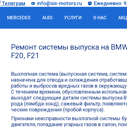
Телеграм
info@sis-motors.ru
Ежедневно: 9.
MERCEDES
AUDI
УСЛУГИ
О НАС
АК
Ремонт системы выпуска на BMW 1
F20, F21
Выхлоп­ная систе­ма (выпуск­ная систе­ма, систе­м
на­зна­че­на для отво­да и охла­жде­ния отра­бо­тав­
рабо­ты и выбро­сов вред­ных газов в окру­жа­ю­щ
С тече­ни­ем вре­ме­ни, обу­слов­лен­ным исполь­зо­ва
выхо­дят сле­ду­ю­щие дета­ли систе­мы выпус­ка BMW
ро­да (лямб­да-зонд), саже­вый фильтр, появ­ля­ют­с
че­ские повре­жде­ния (про­бой корпуса).
При­зна­ки неис­прав­но­сти выхлоп­ной систе­мы бу
дви­га­те­ля, попа­да­ние угар­ных газов в салон, п