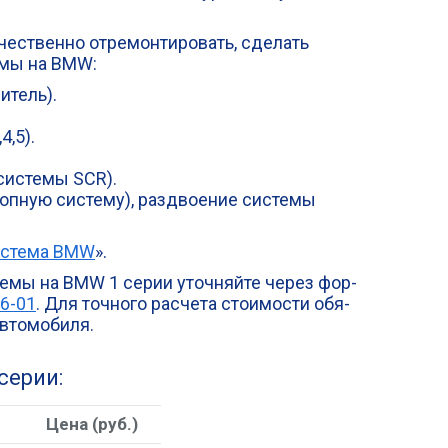
е­ствен­но отре­мон­ти­ро­вать, сде­лать
е­мы на BMW:
ситель).
4,5).
(систе­мы SCR).
п­ную систе­му), раз­дво­е­ние систе­мы
исте­ма BMW
».
те­мы на BMW 1 серии уточ­няй­те через фор­
16-01
. Для точ­но­го рас­че­та сто­и­мо­сти обя­
 автомобиля.
серии:
Цена (руб.)