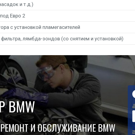
аса­док и т.д.)
е под Евро 2
­то­ра с уста­нов­кой пламегасителей
о филь­тра, лямб­да-зон­дов (со сня­ти­ем и установкой)
ТР BMW
 РЕМОНТ И ОБСЛУЖИВАНИЕ BMW