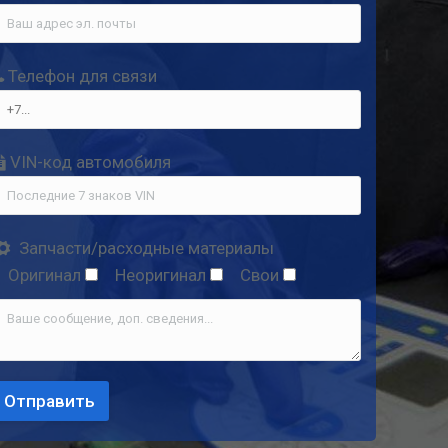
Теле­фон для связи
VIN-код автомобиля
Запчасти/расходные материалы
Ори­ги­нал
Неори­ги­нал
Свои