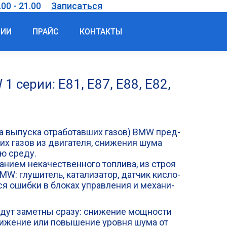
00 - 21.00
Записаться
ЦИИ
ПРАЙС
КОНТАКТЫ
 серии: E81, E87, E88, E82,
а выпус­ка отра­бо­тав­ших газов) BMW пред­
ших газов из дви­га­те­ля, сни­же­ния шума
ую среду.
­ни­ем нека­че­ствен­но­го топ­ли­ва, из строя
: глу­ши­тель, ката­ли­за­тор, дат­чик кис­ло­
я ошиб­ки в бло­ках управ­ле­ния и меха­ни­
дут замет­ны сра­зу: сни­же­ние мощ­но­сти
они­же­ние или повы­ше­ние уров­ня шума от