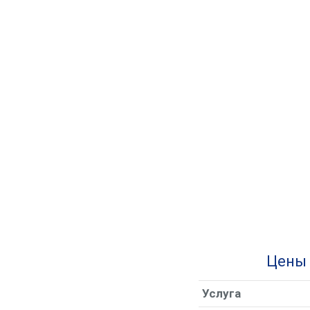
Цены 
Услу­га