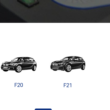
F20
F21