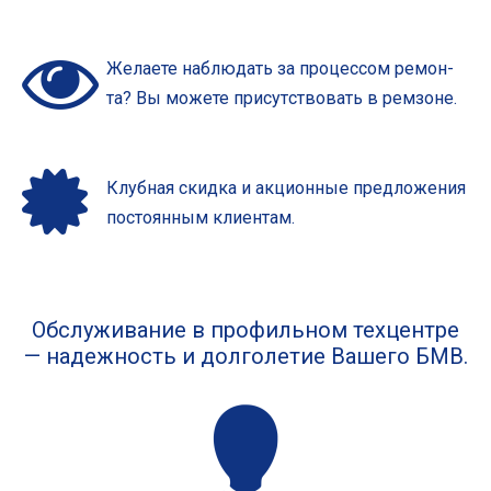
Жела­е­те наблю­дать за про­цес­сом ремон­
та? Вы може­те при­сут­ство­вать в ремзоне.
Клуб­ная скид­ка и акци­он­ные пред­ло­же­ния
посто­ян­ным клиентам.
Обслуживание в профильном техцентре
— надежность и долголетие Вашего БМВ.