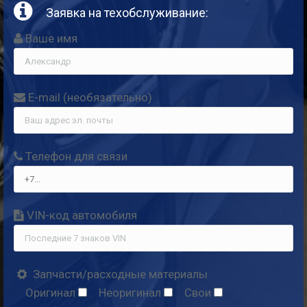
Заявка на техобслуживание:
Ваше имя
E-mail (необя­за­тель­но)
Теле­фон для связи
VIN-код автомобиля
Запчасти/расходные материалы
Ори­ги­нал
Неори­ги­нал
Свои