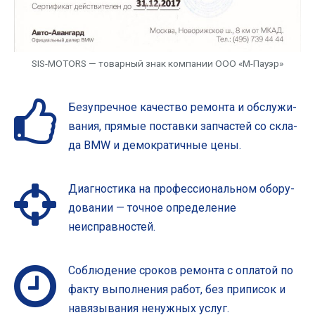
SIS-MOTORS — товар­ный знак ком­па­нии ООО «М-Пау­эр»
Без­упреч­ное каче­ство ремон­та и обслу­жи­
ва­ния, пря­мые постав­ки зап­ча­стей со скла­
да BMW и демо­кра­тич­ные цены.
Диа­гно­сти­ка на про­фес­си­о­наль­ном обо­ру­
до­ва­нии
— точ­ное опре­де­ле­ние
неисправностей.
Соблю­де­ние сро­ков ремон­та с опла­той по
фак­ту выпол­нен­ия работ, без при­пи­сок и
навя­зы­ва­ния ненуж­ных услуг.