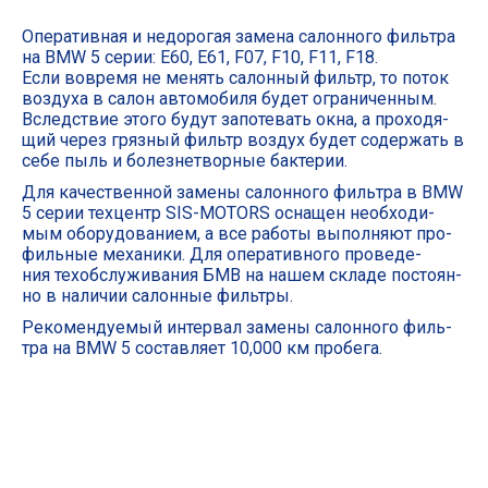
Опе­ра­тив­ная и недо­ро­гая заме­на салон­но­го филь­тра
на BMW 5 серии: E60, E61, F07, F10, F11, F18.
Если вовре­мя не менять салон­ный фильтр, то поток
воз­ду­ха в салон авто­мо­би­ля будет огра­ни­чен­ным.
Вслед­ствие это­го будут запо­те­вать окна, а про­хо­дя­
щий через гряз­ный фильтр воз­дух будет содер­жать в
себе пыль и болез­не­твор­ные бактерии.
Для каче­ствен­ной заме­ны салон­но­го филь­тра в BMW
5 серии тех­центр SIS-MOTORS осна­щен необ­хо­ди­
мым обо­ру­до­ва­ни­ем, а все рабо­ты выпол­ня­ют про­
филь­ные меха­ни­ки. Для опе­ра­тив­но­го про­ве­де­
ния тех­об­слу­жи­ва­ния БМВ на нашем скла­де посто­ян­
но в нали­чии салон­ные фильтры.
Реко­мен­ду­е­мый интер­вал заме­ны салон­но­го филь­
тра на BMW 5 состав­ля­ет 10,000 км пробега.