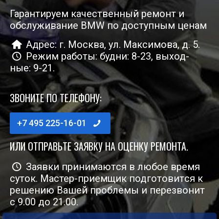
Гарантируем качественный ремонт и
обслуживание BMW по доступным ценам
Адрес: г. Москва, ул. Мак­си­мо­ва, д. 5.
Режим рабо­ты: буд­ни: 8-23, выход­
ные: 9-21.
ЗВОНИТЕ ПО ТЕЛЕФОНУ:
+7 495 225-16-01
ИЛИ ОТПРАВЬТЕ ЗАЯВКУ НА ОЦЕНКУ РЕМОНТА.
Заяв­ки при­ни­ма­ют­ся в любое вре­мя
суток. Мастер-при­ем­щик под­го­то­вит­ся к
реше­нию Вашей про­бле­мы и пере­зво­нит
с 9.00 до 21.00.