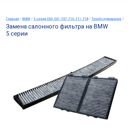
Глав­ная
/
BMW
/
5 серия E60, E61, F07, F10, F11, F18
/
Тех­об­слу­жи­ва­ние
/
Замена салонного фильтра на BMW
5 серии