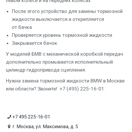
левом коле­се и на перед­них колёсах.
После это­го устрой­ство для заме­ны тор­моз­ной
жид­ко­сти выклю­ча­ет­ся и откреп­ля­ет­ся
от бачка.
Про­ве­ря­ет­ся уро­вень тор­моз­ной жидкости.
Закры­ва­ет­ся бачок.
У моде­лей БМВ с меха­ни­че­ской короб­кой пере­дач
допол­ни­тель­но про­мы­ва­ет­ся испол­ни­тель­ный
цилиндр гид­ро­при­во­да сцепления.
Нуж­на заме­на тор­моз­ной жид­ко­сти BMW в Москве
или обла­сти? Зво­ни­те! +7 (495) 225-16-01.
+7 495 225-16-01
г. Москва, ул. Максимова, д. 5