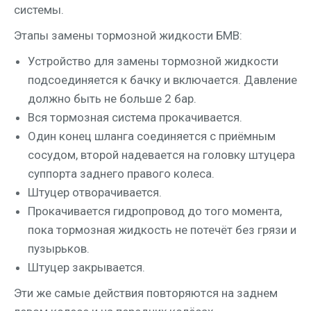
системы.
Эта­пы заме­ны тор­моз­ной жид­ко­сти БМВ:
Устрой­ство для заме­ны тор­моз­ной жид­ко­сти
под­со­еди­ня­ет­ся к бач­ку и вклю­ча­ет­ся. Дав­ле­ние
долж­но быть не боль­ше 2 бар.
Вся тор­моз­ная систе­ма прокачивается.
Один конец шлан­га соеди­ня­ет­ся с при­ём­ным
сосу­дом, вто­рой наде­ва­ет­ся на голов­ку шту­це­ра
суп­пор­та зад­не­го пра­во­го колеса.
Шту­цер отворачивается.
Про­ка­чи­ва­ет­ся гид­ро­про­вод до того момен­та,
пока тор­моз­ная жид­кость не поте­чёт без гря­зи и
пузырьков.
Шту­цер закрывается.
Эти же самые дей­ствия повто­ря­ют­ся на зад­нем