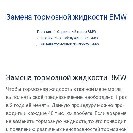
Замена тормозной жидкости BMW
You are here:
Главная
Сервисный центр BMW
Техническое обслуживание BMW
Замена тормозной жидкости BMW
Замена тормозной жидкости BMW
Что­бы тор­моз­ная жид­кость в пол­ной мере мог­ла
выпол­нять своё пред­на­зна­че­ние, необ­хо­ди­мо 1 раз
в 2 года её менять. Дан­ную про­це­ду­ру мож­но про­
во­дить и каж­дые 40 тыс. км про­бе­га. Если вовре­мя
не заме­нить тор­моз­ную жид­кость, то это при­во­дит
к появ­ле­нию раз­лич­ных неис­прав­но­стей тор­моз­ной